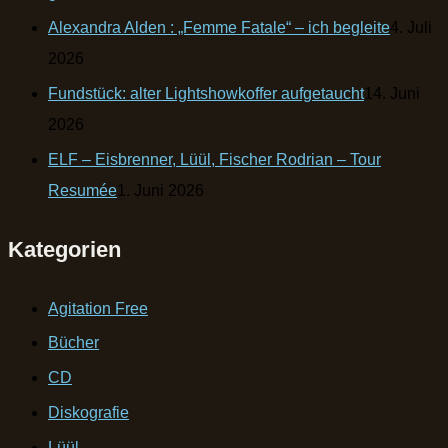
Alexandra Alden : „Femme Fatale“ – ich begleite
4. Juli
2026
Fundstück: alter Lightshowkoffer aufgetaucht
14. Juni
2026
ELF – Eisbrenner, Lüül, Fischer Rodrian – Tour
Resumée
1. Juni 2026
Kategorien
Agitation Free
Bücher
CD
Diskografie
Lüül