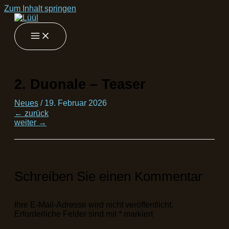
Zum Inhalt springen
2. Duonale – Teaser
Neues
/
19. Februar 2026
←
zurück
weiter
→
Schreiben Sie einen Kommentar
Ihre E-Mail-Adresse wird nicht veröffentlicht.
Erforderliche Felder sind mit
*
markiert