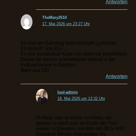
Antworten
TheMary2610
17. Mai 2026 um 23:27 Uhr
Ich war am Samstag beim Konzert „Lyrischer
Einspruch“ von ELF…
Es war wunderbar! Kann ich allen nur empfehlen!
Danke für diesen wunderbaren Abend in der
Kulturscheune in Borthen.
Mary aus DD
Antworten
luul-admin
18. Mai 2026 um 13:32 Uhr
Hi Mary, das ist schön zu hören, wir
spielen ja noch mal am Ende der Tour
wieder in Dresden, nämlich am 30.5. H42
Dresdner Whisky Manufaktur (Im