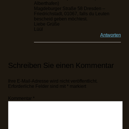
Alberthafen)
Magdeburger Straße 58 Dresden –
Friedrichstadt, 01067, falls du Leuten
bescheid geben möchtest.
Liebe Grüße
Lüül
Antworten
Schreiben Sie einen Kommentar
Ihre E-Mail-Adresse wird nicht veröffentlicht.
Erforderliche Felder sind mit
*
markiert
Kommentar
*