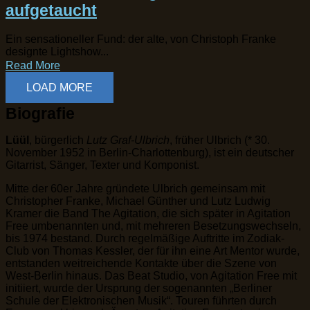
aufgetaucht
Ein sensationeller Fund: der alte, von Christoph Franke
designte Lightshow...
Read More
LOAD MORE
Biografie
Lüül
, bürgerlich
Lutz Graf-Ulbrich
, früher Ulbrich (* 30.
November 1952 in Berlin-Charlottenburg), ist ein deutscher
Gitarrist, Sänger, Texter und Komponist.
Mitte der 60er Jahre gründete Ulbrich gemeinsam mit
Christopher Franke, Michael Günther und Lutz Ludwig
Kramer die Band The Agitation, die sich später in Agitation
Free umbenannten und, mit mehreren Besetzungswechseln,
bis 1974 bestand. Durch regelmäßige Auftritte im Zodiak-
Club von Thomas Kessler, der für ihn eine Art Mentor wurde,
entstanden weitreichende Kontakte über die Szene von
West-Berlin hinaus. Das Beat Studio, von Agitation Free mit
initiiert, wurde der Ursprung der sogenannten „Berliner
Schule der Elektronischen Musik“. Touren führten durch