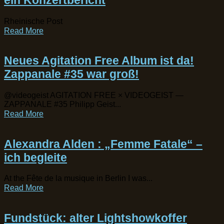
ein Konzertbericht
Rheinische Post
Read More
Neues Agitation Free Album ist da!
Zappanale #35 war groß!
@videogeist AGITATION FREE × VIDEOGEIST —
ZAPPANALE #35 Philipp Geist...
Read More
Alexandra Alden : „Femme Fatale“ –
ich begleite
At the Fête de la musique in Berlin I was...
Read More
Fundstück: alter Lightshowkoffer