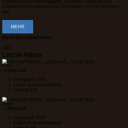
Europa und bis nach Ägypten. Agitation Free traten im
kulturellen Beiprogramm zur Olympiade 1972 in München
auf.
(Wikipedia)
MEHR
Mach das Leben schön.
LÜÜL
Letzte Alben
€ 18,00
- Lüüls Lab
Released: 2025
Label: Kulturmanufaktur
Format: CD
€ 33,00
- Lüüls Lab
Released: 2025
Label: Kulturmanufaktur
Format: LP