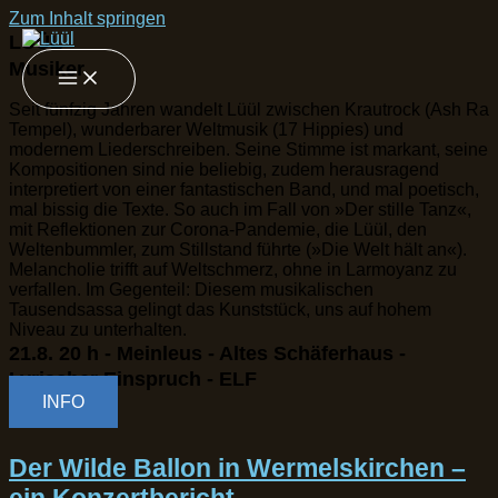
Zum Inhalt springen
LÜÜL
Musiker
Seit fünfzig Jahren wandelt Lüül zwischen Krautrock (Ash Ra
Tempel), wunderbarer Weltmusik (17 Hippies) und
modernem Liederschreiben. Seine Stimme ist markant, seine
Kompositionen sind nie beliebig, zudem herausragend
interpretiert von einer fantastischen Band, und mal poetisch,
mal bissig die Texte. So auch im Fall von »Der stille Tanz«,
mit Reflektionen zur Corona-Pandemie, die Lüül, den
Weltenbummler, zum Stillstand führte (»Die Welt hält an«).
Melancholie trifft auf Weltschmerz, ohne in Larmoyanz zu
verfallen. Im Gegenteil: Diesem musikalischen
Tausendsassa gelingt das Kunststück, uns auf hohem
Niveau zu unterhalten.
21.8. 20 h - Meinleus - Altes Schäferhaus -
Lyrischer Einspruch - ELF
INFO
Der Wilde Ballon in Wermelskirchen –