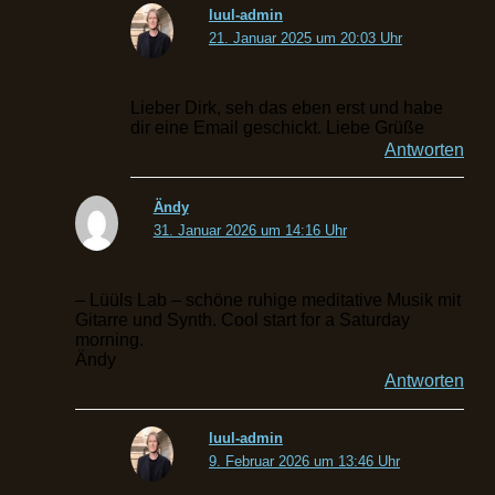
luul-admin
21. Januar 2025 um 20:03 Uhr
Lieber Dirk, seh das eben erst und habe
dir eine Email geschickt. Liebe Grüße
Antworten
Ändy
31. Januar 2026 um 14:16 Uhr
– Lüüls Lab – schöne ruhige meditative Musik mit
Gitarre und Synth. Cool start for a Saturday
morning.
Ändy
Antworten
luul-admin
9. Februar 2026 um 13:46 Uhr