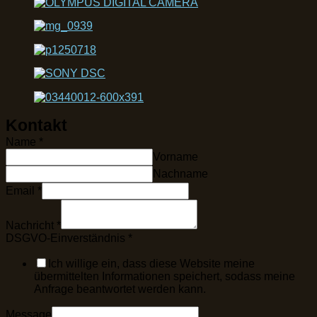
Kontakt
Name
*
Vorname
Nachname
Email
*
Nachricht
*
DSGVO-Einverständnis
*
Ich willige ein, dass diese Website meine
übermittelten Informationen speichert, sodass meine
Anfrage beantwortet werden kann.
Message