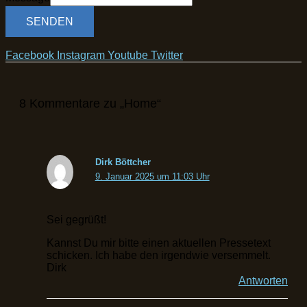
SENDEN
Facebook
Instagram
Youtube
Twitter
8 Kommentare zu „Home“
Dirk Böttcher
9. Januar 2025 um 11:03 Uhr
Sei gegrüßt!
Kannst Du mir bitte einen aktuellen Pressetext
schicken. Ich habe den irgendwie versemmelt.
Dirk
Antworten