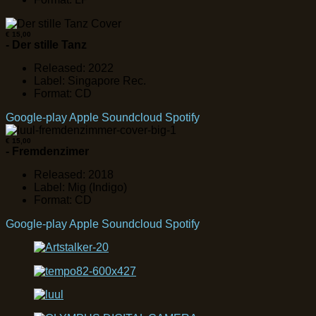
€ 15,00
- Der stille Tanz
Released: 2022
Label: Singapore Rec.
Format: CD
Google-play
Apple
Soundcloud
Spotify
€ 15,00
- Fremdenzimer
Released: 2018
Label: Mig (Indigo)
Format: CD
Google-play
Apple
Soundcloud
Spotify