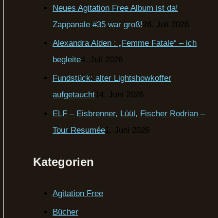
Neues Agitation Free Album ist da!
Zappanale #35 war groß!
26. Juli 2026
Alexandra Alden : „Femme Fatale“ – ich
begleite
4. Juli 2026
Fundstück: alter Lightshowkoffer
aufgetaucht
14. Juni 2026
ELF – Eisbrenner, Lüül, Fischer Rodrian –
Tour Resumée
1. Juni 2026
Kategorien
Agitation Free
Bücher