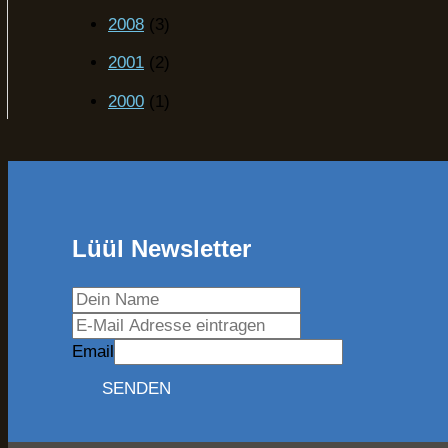
2008
(3)
2001
(2)
2000
(1)
Lüül Newsletter
Email
SENDEN