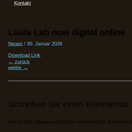
Kontakt
Lüüls Lab now digital online
Neues
/
30. Januar 2026
Download Link
←
zurück
weiter
→
Schreiben Sie einen Kommentar
Ihre E-Mail-Adresse wird nicht veröffentlicht.
Erforderli