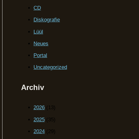
CD
Diskografie
Lüül
Neues
Portal
Uncategorized
Archiv
2026
(13)
2025
(35)
2024
(29)