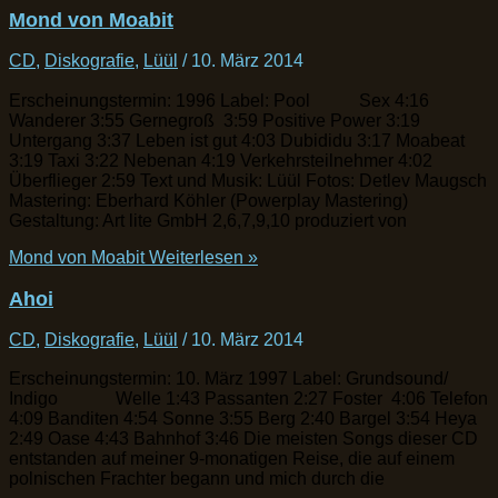
Mond von Moabit
CD
,
Diskografie
,
Lüül
/
10. März 2014
Erscheinungstermin: 1996 Label: Pool Sex 4:16
Wanderer 3:55 Gernegroß 3:59 Positive Power 3:19
Untergang 3:37 Leben ist gut 4:03 Dubididu 3:17 Moabeat
3:19 Taxi 3:22 Nebenan 4:19 Verkehrsteilnehmer 4:02
Überflieger 2:59 Text und Musik: Lüül Fotos: Detlev Maugsch
Mastering: Eberhard Köhler (Powerplay Mastering)
Gestaltung: Art lite GmbH 2,6,7,9,10 produziert von
Mond von Moabit
Weiterlesen »
Ahoi
CD
,
Diskografie
,
Lüül
/
10. März 2014
Erscheinungstermin: 10. März 1997 Label: Grundsound/
Indigo Welle 1:43 Passanten 2:27 Foster 4:06 Telefon
4:09 Banditen 4:54 Sonne 3:55 Berg 2:40 Bargel 3:54 Heya
2:49 Oase 4:43 Bahnhof 3:46 Die meisten Songs dieser CD
entstanden auf meiner 9-monatigen Reise, die auf einem
polnischen Frachter begann und mich durch die