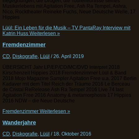
Begegnungen, die Drogen, die Tourerlebnisse seines
Musikerlebens mit Agitation Free, Ash Ra Tempel, Ashra,
Nico, Rocktheater Reineke Fuchs, Neue Deutsche Welle, 17
Hippies
Lüül: Ein Leben für die Musik – TV PantaRay Interview mit
Katrin Huss
Weiterlesen »
Fremdenzimmer
CD
,
Diskografie
,
Lüül
/
26. April 2019
ÜBERSICHT Jahr LP/EP/CD/MC/DVD Interpret 2018
Kirschenzeit Hippies 2018 Fremdenzimmer Lüül & Band
2018 Mojo Magazine Sampler Agitation Free u.a. 2017 Berlin
Kadaver mit dem Titel Reich der Träume 2016 Le Berceau
de Cristal ReRelease Ash Ra Tempel 2016 Live 74 last
Agitation Free 2016 Anatomy & metamorphosis 17 Hippies
2016 NDW – die Neue Deutsche
Fremdenzimmer
Weiterlesen »
Wanderjahre
CD
,
Diskografie
,
Lüül
/
18. Oktober 2016