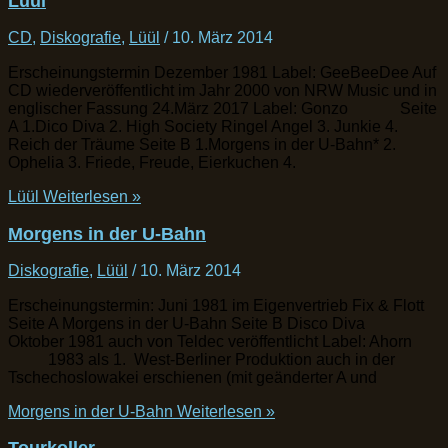
Lüül
CD
,
Diskografie
,
Lüül
/
10. März 2014
Erscheinungstermin Dezember 1981 Label: GeeBeeDee Auf
CD wiederveröffentlicht im Jahr 2000 von NRW Music und in
englischer Fassung 24.März 2017 Label: Gonzo Seite
A 1.Dico Diva 2. High Society Ringel Angel 3. Junkie 4.
Reich der Träume Seite B 1.Morgens in der U-Bahn* 2.
Ophelia 3. Friede, Freude, Eierkuchen 4.
Lüül
Weiterlesen »
Morgens in der U-Bahn
Diskografie
,
Lüül
/
10. März 2014
Erscheinungstermin: Juni 1981 im Eigenvertrieb Fix & Flott
Seite A Morgens in der U-Bahn Seite B Disco Diva
Oktober 1981 auch von Teldec veröffentlicht Label: Ahorn
1983 als 1. West-Berliner Produktion auch in der
Tschechoslowakei erschienen (mit geänderter A und
Morgens in der U-Bahn
Weiterlesen »
Tourkoller