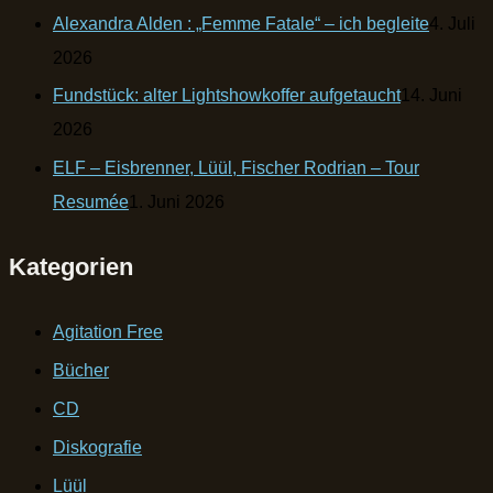
Alexandra Alden : „Femme Fatale“ – ich begleite
4. Juli
2026
Fundstück: alter Lightshowkoffer aufgetaucht
14. Juni
2026
ELF – Eisbrenner, Lüül, Fischer Rodrian – Tour
Resumée
1. Juni 2026
Kategorien
Agitation Free
Bücher
CD
Diskografie
Lüül