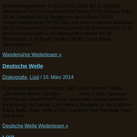
Erscheinungstermin: 8.Juni 2015 Label: M.I.G. (Indigo)
West-Berlin 04:14 Draußen 03:48 Maria 03:35 Kleines Solo
03:24 Samarra 04:13 Morgens in der U-Bahn 02:52
Verkehrsteilnehmer 03:58 Das Lied vom einsamen Mädchen
04:04 Shibuya 04:12 Fährenaffäre 02:48 Einladung 02:13 In
der Nachbarschaft 02:49 Mennoniten-Mädel 04:56
Bonustrack (1.Auflage) Telefon 04:50 Lüül & Band
„Wanderjahre“
Wanderjahre
Weiterlesen »
Deutsche Welle
Diskografie
,
Lüül
/
10. März 2014
Erscheinungstermin Februar 1081 Label: Ahorn / Teldec
„Deutsche Welle“ Sampler Seite 1 Mob: Applaus /
Nicht so ein Mann Piet Pirat & Gesundes Volskempfinden:
King Kong / Im Tunnel Lutz Ulbrich: Morgens in der U-Bahn /
Baby, Baby, Baby Seite 2 Die Crackers: Herr Kardinal, Ham
Sie schon
Deutsche Welle
Weiterlesen »