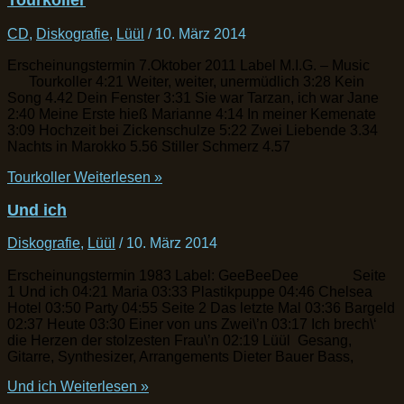
CD
,
Diskografie
,
Lüül
/
10. März 2014
Erscheinungstermin 7.Oktober 2011 Label M.I.G. – Music
Tourkoller 4:21 Weiter, weiter, unermüdlich 3:28 Kein
Song 4.42 Dein Fenster 3:31 Sie war Tarzan, ich war Jane
2:40 Meine Erste hieß Marianne 4:14 In meiner Kemenate
3:09 Hochzeit bei Zickenschulze 5:22 Zwei Liebende 3.34
Nachts in Marokko 5.56 Stiller Schmerz 4.57
Tourkoller
Weiterlesen »
Und ich
Diskografie
,
Lüül
/
10. März 2014
Erscheinungstermin 1983 Label: GeeBeeDee Seite
1 Und ich 04:21 Maria 03:33 Plastikpuppe 04:46 Chelsea
Hotel 03:50 Party 04:55 Seite 2 Das letzte Mal 03:36 Bargeld
02:37 Heute 03:30 Einer von uns Zwei\’n 03:17 Ich brech\‘
die Herzen der stolzesten Frau\’n 02:19 Lüül Gesang,
Gitarre, Synthesizer, Arrangements Dieter Bauer Bass,
Und ich
Weiterlesen »