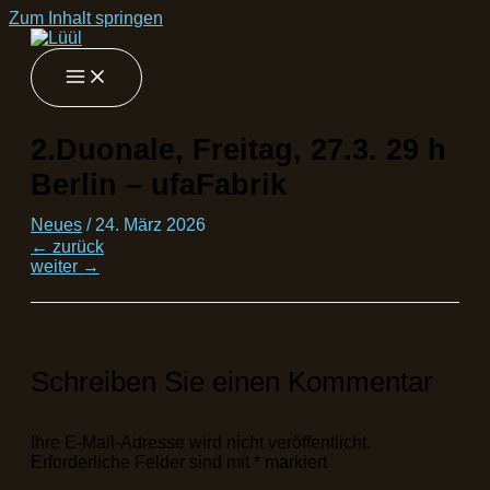
Zum Inhalt springen
2.Duonale, Freitag, 27.3. 29 h
Berlin – ufaFabrik
Neues
/
24. März 2026
←
zurück
weiter
→
Schreiben Sie einen Kommentar
Ihre E-Mail-Adresse wird nicht veröffentlicht.
Erforderliche Felder sind mit
*
markiert