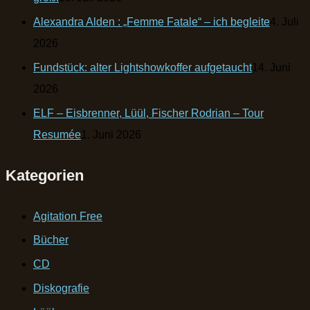
Alexandra Alden : „Femme Fatale“ – ich begleite
4. Juli
2026
Fundstück: alter Lightshowkoffer aufgetaucht
14. Juni
2026
ELF – Eisbrenner, Lüül, Fischer Rodrian – Tour
Resumée
1. Juni 2026
Kategorien
Agitation Free
Bücher
CD
Diskografie