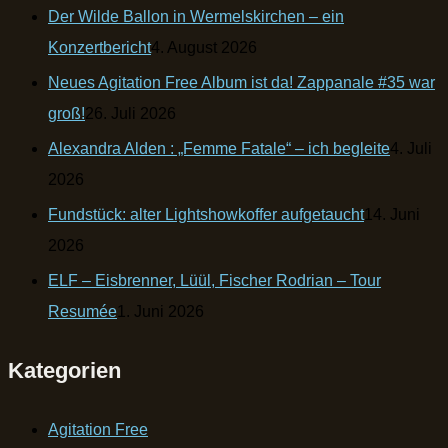
Der Wilde Ballon in Wermelskirchen – ein
Konzertbericht
4. August 2026
Neues Agitation Free Album ist da! Zappanale #35 war
groß!
26. Juli 2026
Alexandra Alden : „Femme Fatale“ – ich begleite
4. Juli
2026
Fundstück: alter Lightshowkoffer aufgetaucht
14. Juni
2026
ELF – Eisbrenner, Lüül, Fischer Rodrian – Tour
Resumée
1. Juni 2026
Kategorien
Agitation Free