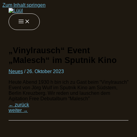
Zum Inhalt springen
„Vinylrausch“ Event
„Malesch“ im Sputnik Kino
Neues
/
26. Oktober 2023
Heute Abend 1930 h bin ich zu Gast beim “Vinylrausch”
Event von Jörg Wulf im Sputnik Kino am Südstern,
Berlin Kreuzberg. Wir reden und lauschen dem
Agitation Free Debutalbum “Malesch”
←
zurück
weiter
→