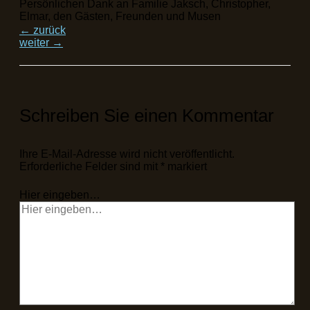
Persönlichen Dank an Familie Jaksch, Christopher,
Elmar, den Gästen, Freunden und Musen
←
zurück
weiter
→
Schreiben Sie einen Kommentar
Ihre E-Mail-Adresse wird nicht veröffentlicht.
Erforderliche Felder sind mit
*
markiert
Hier eingeben…