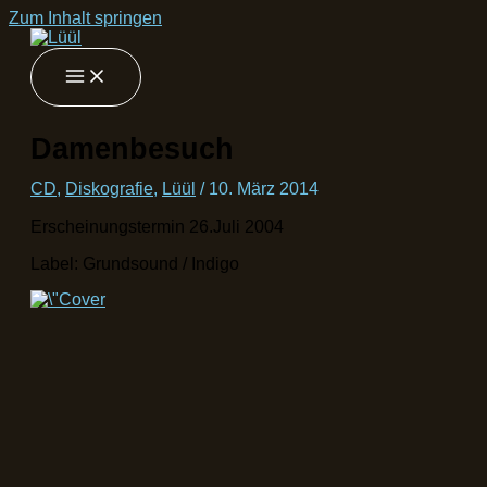
Zum Inhalt springen
Damenbesuch
CD
,
Diskografie
,
Lüül
/
10. März 2014
Erscheinungstermin 26.Juli 2004
Label: Grundsound / Indigo