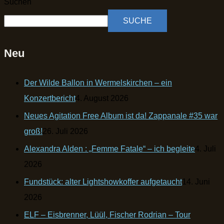
Suchen
SUCHE
Neu
Der Wilde Ballon in Wermelskirchen – ein
Konzertbericht
4. August 2026
Neues Agitation Free Album ist da! Zappanale #35 war
groß!
26. Juli 2026
Alexandra Alden : „Femme Fatale“ – ich begleite
4. Juli
2026
Fundstück: alter Lightshowkoffer aufgetaucht
14. Juni
2026
ELF – Eisbrenner, Lüül, Fischer Rodrian – Tour