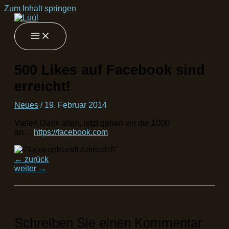
Zum Inhalt springen
500 Likes auf Facebook sind
erreicht!
Neues
/
19. Februar 2014
Vielen Dank allen, jetzt gehen wir die 1000
an…
https://facebook.com
←
zurück
weiter
→
Schreiben Sie einen Kommentar