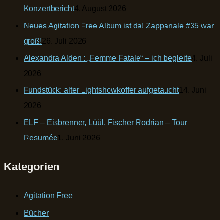
Konzertbericht
4. August 2026
Neues Agitation Free Album ist da! Zappanale #35 war
groß!
26. Juli 2026
Alexandra Alden : „Femme Fatale“ – ich begleite
4. Juli
2026
Fundstück: alter Lightshowkoffer aufgetaucht
14. Juni
2026
ELF – Eisbrenner, Lüül, Fischer Rodrian – Tour
Resumée
1. Juni 2026
Kategorien
Agitation Free
Bücher