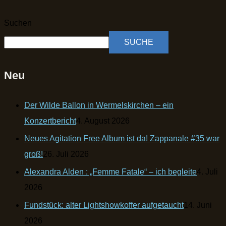
Suchen
SUCHE
Neu
Der Wilde Ballon in Wermelskirchen – ein
Konzertbericht
4. August 2026
Neues Agitation Free Album ist da! Zappanale #35 war
groß!
26. Juli 2026
Alexandra Alden : „Femme Fatale“ – ich begleite
4. Juli
2026
Fundstück: alter Lightshowkoffer aufgetaucht
14. Juni
2026