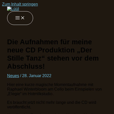
Zum Inhalt springen
Die Aufnahmen für meine
neue CD Produktion „Der
Stille Tanz“ stehen vor dem
Abschluss!
Neues
/
28. Januar 2022
Hier eine kurze magische Momentaufnahme mit
Raphael Winterbloom am Cello beim Einspielen von
„Elegie“ im Hotmilkstudio.
Es braucht jetzt nicht mehr lange und die CD wird
veröffentlicht.