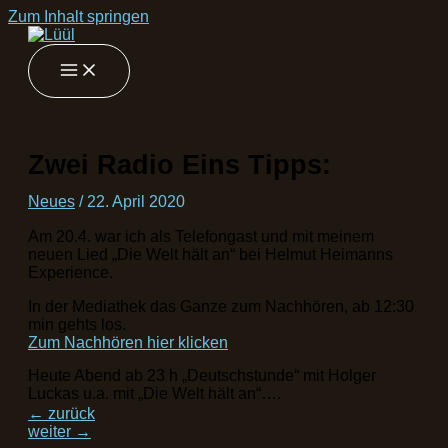
Zum Inhalt springen
Zwei Radio Eins Tipps:
Neues
/
22. April 2020
Am 20.4. war ich als Telefongast und mit meinem
neuen Lied „Die Welt hält an“ bei Helmut Heimanns
Experience.
In der Mediathek das Ganze zum Nachhören, ab 12:30
min gehts los.
Zum Nachhören hier klicken
Heute Abend ab 23 h „Deutschstunde“ mit Holger
Luckas u.a. mit „Die Welt hält an“….
←
zurück
weiter
→