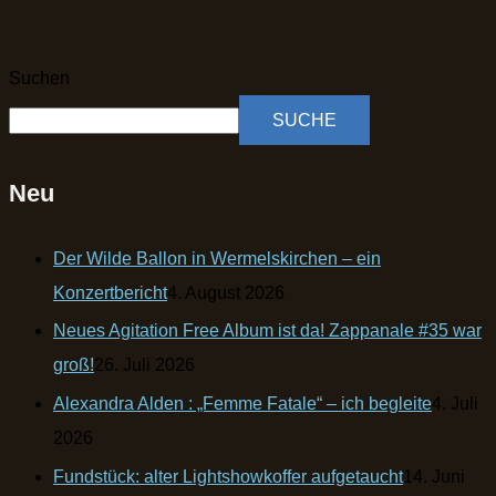
Suchen
SUCHE
Neu
Der Wilde Ballon in Wermelskirchen – ein
Konzertbericht
4. August 2026
Neues Agitation Free Album ist da! Zappanale #35 war
groß!
26. Juli 2026
Alexandra Alden : „Femme Fatale“ – ich begleite
4. Juli
2026
Fundstück: alter Lightshowkoffer aufgetaucht
14. Juni