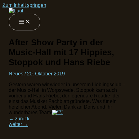
Zum Inhalt springen
After Show Party in der
Music-Hall mit 17 Hippies,
Stoppok und Hans Riebe
Neues
/
20. Oktober 2019
Gestern waren wir wieder in unserem Lieblingsclub –
der Music-Hall in Worpswede. Stoppok kam auch
vorbei und Hans Riebe, der legendäre Roadie, der
einst das Musiker Fachblatt gründete. Was für ein
herzlicher Abend. Vielen Dank an Doris und ihr
wunderbares Team!
←
zurück
weiter
→