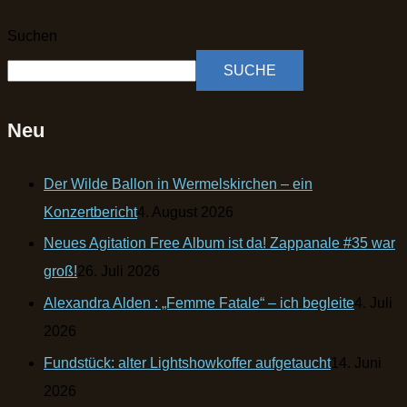
Suchen
SUCHE
Neu
Der Wilde Ballon in Wermelskirchen – ein
Konzertbericht
4. August 2026
Neues Agitation Free Album ist da! Zappanale #35 war
groß!
26. Juli 2026
Alexandra Alden : „Femme Fatale“ – ich begleite
4. Juli
2026
Fundstück: alter Lightshowkoffer aufgetaucht
14. Juni
2026