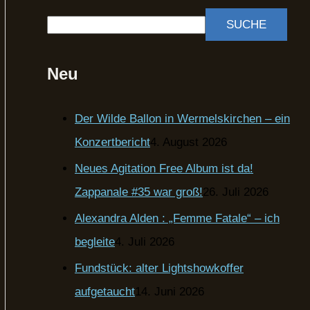
SUCHE
Neu
Der Wilde Ballon in Wermelskirchen – ein
Konzertbericht
4. August 2026
Neues Agitation Free Album ist da!
Zappanale #35 war groß!
26. Juli 2026
Alexandra Alden : „Femme Fatale“ – ich
begleite
4. Juli 2026
Fundstück: alter Lightshowkoffer
aufgetaucht
14. Juni 2026