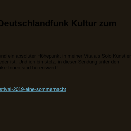
 Deutschlandfunk Kultur zum
und ein absoluter Höhepunkt in meiner Vita als Solo Künstler
der ist. Und ich bin stolz, in dieser Sendung unter den
ikerInnen sind hörenswert!
estival-2019-eine-sommernacht