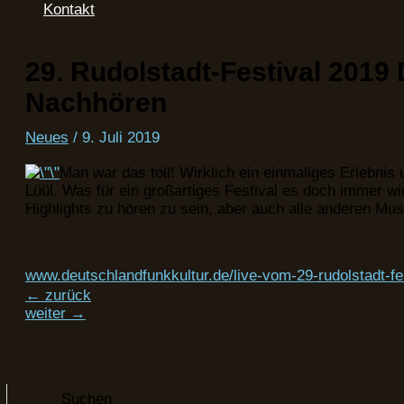
Kontakt
29. Rudolstadt-Festival 2019
Nachhören
Neues
/
9. Juli 2019
Man war das toll! Wirklich ein einmaliges Erlebnis 
Lüül. Was für ein großartiges Festival es doch immer wie
Highlights zu hören zu sein, aber auch alle anderen Mus
www.deutschlandfunkkultur.de/live-vom-29-rudolstadt-f
←
zurück
weiter
→
Suchen