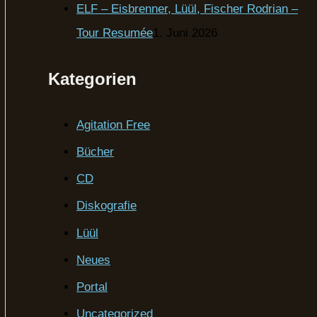
ELF – Eisbrenner, Lüül, Fischer Rodrian –
Tour Resumée
1. Juni 2026
Kategorien
Agitation Free
Bücher
CD
Diskografie
Lüül
Neues
Portal
Uncategorized