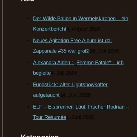
Der Wilde Ballon in Wermelskirchen – ein
Konzertbericht
4. August 2026
Neues Agitation Free Album ist da!
Zappanale #35 war groß!
26. Juli 2026
Alexandra Alden : „Femme Fatale“ – ich
begleite
4. Juli 2026
Fundstück: alter Lightshowkoffer
aufgetaucht
14. Juni 2026
ELF – Eisbrenner, Lüül, Fischer Rodrian –
Tour Resumée
1. Juni 2026