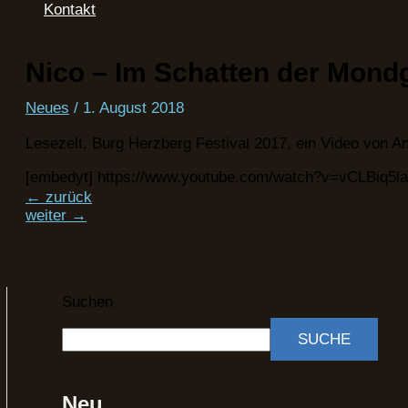
Kontakt
Nico – Im Schatten der Mondg
Neues
/
1. August 2018
Lesezelt, Burg Herzberg Festival 2017, ein Video von 
[embedyt] https://www.youtube.com/watch?v=vCLBiq5la
←
zurück
weiter
→
Suchen
SUCHE
Neu