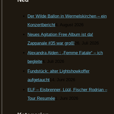
Der Wilde Ballon in Wermelskirchen – ein
Konzertbericht
4. August 2026
Neues Agitation Free Album ist da!
Zappanale #35 war groß!
26. Juli 2026
Alexandra Alden : „Femme Fatale“ – ich
begleite
4. Juli 2026
Fundstück: alter Lightshowkoffer
aufgetaucht
14. Juni 2026
ELF – Eisbrenner, Lüül, Fischer Rodrian –
Tour Resumée
1. Juni 2026