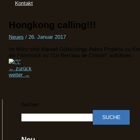
Kontakt
Hongkong calling!!!
Neues
/
26. Januar 2017
Im März sind Manuel Göttschings Ashra Projekte zu Kon
die Filmmusik zu \“Le Berceau de Cristal\“ aufführen.
←
zurück
weiter
→
Suchen
SUCHE
Neu