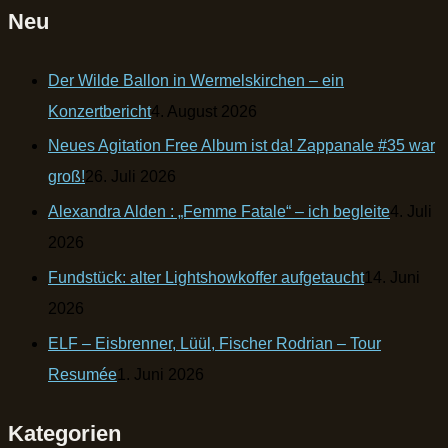
Neu
Der Wilde Ballon in Wermelskirchen – ein
Konzertbericht
4. August 2026
Neues Agitation Free Album ist da! Zappanale #35 war
groß!
26. Juli 2026
Alexandra Alden : „Femme Fatale“ – ich begleite
4. Juli
2026
Fundstück: alter Lightshowkoffer aufgetaucht
14. Juni
2026
ELF – Eisbrenner, Lüül, Fischer Rodrian – Tour
Resumée
1. Juni 2026
Kategorien