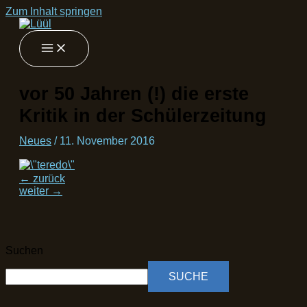
Zum Inhalt springen
vor 50 Jahren (!) die erste
Kritik in der Schülerzeitung
Neues
/
11. November 2016
←
zurück
weiter
→
Suchen
SUCHE