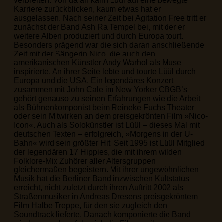
verbreiten.
Von da an kann Lüül auf eine bewegte
Karriere zurückblicken, kaum etwas hat er
ausgelassen. Nach seiner Zeit bei Agitation Free tritt er
zunächst der Band Ash Ra Tempel bei, mit der er
weitere Alben produziert und durch Europa tourt.
Besonders prägend war die sich daran anschließende
Zeit mit der Sängerin Nico, die auch den
amerikanischen Künstler Andy Warhol als Muse
inspirierte. An ihrer Seite lebte und tourte Lüül durch
Europa und die USA. Ein legendäres Konzert
zusammen mit John Cale im New Yorker CBGB’s
gehört genauso zu seinen Erfahrungen wie die Arbeit
als Bühnenkomponist beim Reineke Fuchs Theater
oder sein Mitwirken an dem preisgekrönten Film »Nico-
Icon«. Auch als Solokünstler ist Lüül – dieses Mal mit
deutschen Texten – erfolgreich, »Morgens in der U-
Bahn« wird sein größter Hit. Seit 1995 ist Lüül Mitglied
der legendären 17 Hippies, die mit ihrem wilden
Folklore-Mix Zuhörer aller Altersgruppen
gleichermaßen begeistern. Mit ihrer ungewöhnlichen
Musik hat die Berliner Band inzwischen Kultstatus
erreicht, nicht zuletzt durch ihren Auftritt 2002 als
Straßenmusiker in Andreas Dresens preisgekröntem
Film Halbe Treppe, für den sie zugleich den
Soundtrack lieferte. Danach komponierte die Band