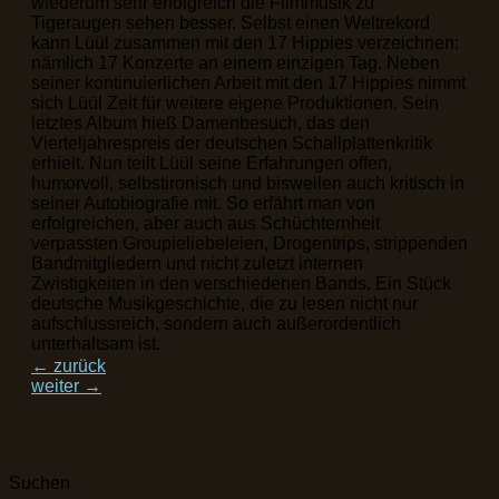
wiederum sehr erfolgreich die Filmmusik zu
Tigeraugen sehen besser. Selbst einen Weltrekord
kann Lüül zusammen mit den 17 Hippies verzeichnen:
nämlich 17 Konzerte an einem einzigen Tag. Neben
seiner kontinuierlichen Arbeit mit den 17 Hippies nimmt
sich Lüül Zeit für weitere eigene Produktionen. Sein
letztes Album hieß Damenbesuch, das den
Vierteljahrespreis der deutschen Schallplattenkritik
erhielt. Nun teilt Lüül seine Erfahrungen offen,
humorvoll, selbstironisch und bisweilen auch kritisch in
seiner Autobiografie mit. So erfährt man von
erfolgreichen, aber auch aus Schüchternheit
verpassten Groupieliebeleien, Drogentrips, strippenden
Bandmitgliedern und nicht zuletzt internen
Zwistigkeiten in den verschiedenen Bands. Ein Stück
deutsche Musikgeschichte, die zu lesen nicht nur
aufschlussreich, sondern auch außerordentlich
unterhaltsam ist.
←
zurück
weiter
→
Suchen