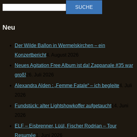
SUCHE
Neu
Der Wilde Ballon in Wermelskirchen – ein
Konzertbericht
4. August 2026
Neues Agitation Free Album ist da! Zappanale #35 war
groß!
26. Juli 2026
Alexandra Alden : „Femme Fatale“ – ich begleite
4. Juli
2026
Fundstück: alter Lightshowkoffer aufgetaucht
14. Juni
2026
ELF – Eisbrenner, Lüül, Fischer Rodrian – Tour
Resumée
1. Juni 2026