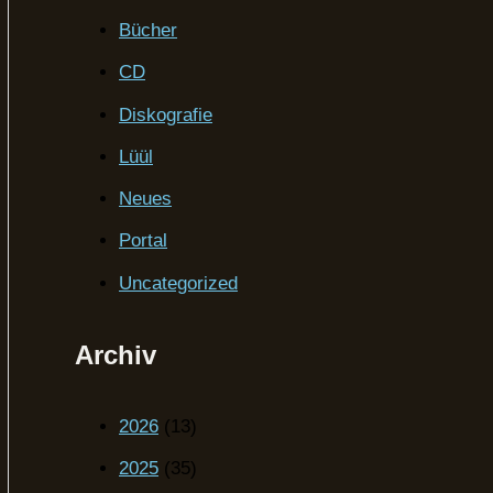
Bücher
CD
Diskografie
Lüül
Neues
Portal
Uncategorized
Archiv
2026
(13)
2025
(35)