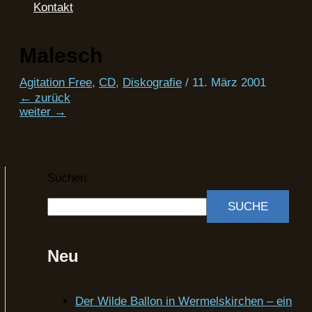
Kontakt
Malesch
Agitation Free
,
CD
,
Diskografie
/
11. März 2001
←
zurück
weiter
→
Suchen
SUCHE
Neu
Der Wilde Ballon in Wermelskirchen – ein