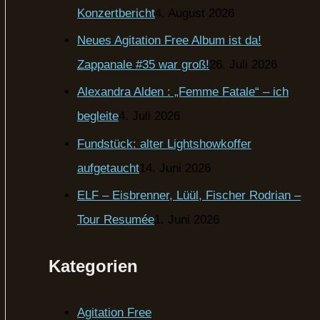
Konzertbericht
4. August 2026
Neues Agitation Free Album ist da!
Zappanale #35 war groß!
26. Juli 2026
Alexandra Alden : „Femme Fatale“ – ich
begleite
4. Juli 2026
Fundstück: alter Lightshowkoffer
aufgetaucht
14. Juni 2026
ELF – Eisbrenner, Lüül, Fischer Rodrian –
Tour Resumée
1. Juni 2026
Kategorien
Agitation Free