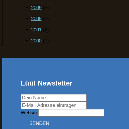
2009
(2)
2008
(3)
2001
(2)
2000
(1)
Lüül Newsletter
Website
SENDEN