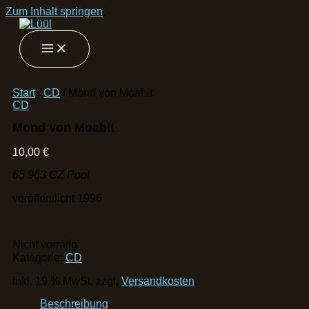
Zum Inhalt springen
Start
/
CD
/ Mond von Moabit
CD
Mond von Moabit
10,00
€
65 963 CZ Pool
veröffentlicht 1996
Nicht vorrätig
Kategorie:
CD
inkl. 19 % MwSt.
zzgl.
Versandkosten
Beschreibung