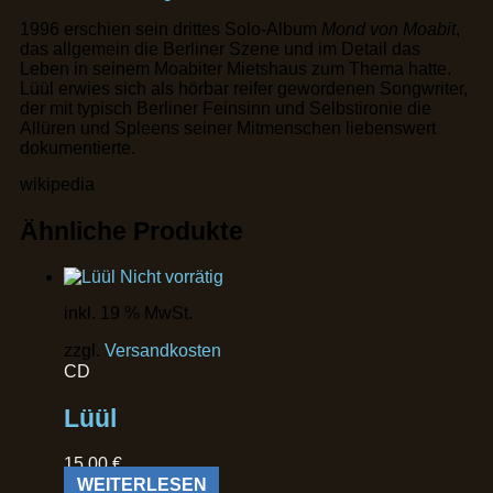
1996 erschien sein drittes Solo-Album
Mond von Moabit
,
das allgemein die Berliner Szene und im Detail das
Leben in seinem Moabiter Mietshaus zum Thema hatte.
Lüül erwies sich als hörbar reifer gewordenen Songwriter,
der mit typisch Berliner Feinsinn und Selbstironie die
Allüren und Spleens seiner Mitmenschen liebenswert
dokumentierte.
wikipedia
Ähnliche Produkte
Nicht vorrätig
inkl. 19 % MwSt.
zzgl.
Versandkosten
CD
Lüül
15,00
€
WEITERLESEN